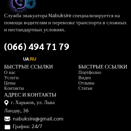
Служба эвакуатора Nabuksire специализируется на
помощи водителям и перевозке транспорта в сложных
и нестандартных условиях.
(
0
6
6
)
4
9
4
7
1
7
9
UA
|
RU
БЫСТРЫЕ ССЫЛКИ
БЫСТРЫЕ ССЫЛКИ
О
н
а
с
П
о
р
т
ф
о
л
и
о
У
с
л
у
г
и
В
и
д
е
о
Ц
е
н
ы
О
т
з
ы
в
ы
К
о
н
т
а
к
т
ы
С
т
а
т
ь
и
АДРЕС И КОНТАКТЫ
г. Харьков, ул. Льва
Ландау, 36
nabuksire@gmail.com
График: 24/7