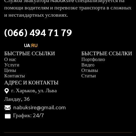
помощи водителям и перевозке транспорта в сложных
и нестандартных условиях.
(
0
6
6
)
4
9
4
7
1
7
9
UA
|
RU
БЫСТРЫЕ ССЫЛКИ
БЫСТРЫЕ ССЫЛКИ
О
н
а
с
П
о
р
т
ф
о
л
и
о
У
с
л
у
г
и
В
и
д
е
о
Ц
е
н
ы
О
т
з
ы
в
ы
К
о
н
т
а
к
т
ы
С
т
а
т
ь
и
АДРЕС И КОНТАКТЫ
г. Харьков, ул. Льва
Ландау, 36
nabuksire@gmail.com
График: 24/7