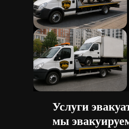
Услуги эвакуа
мы эвакуируе