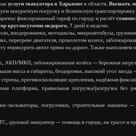
чные
услуги эвакуатора в Харькове
и области.
Вызвать э
уем аккуратную погрузку и безопасную транспортировку 
зрачна: фиксированный тариф по городу и расчёт
стоимос
ор круглосуточно недорого
, 7 дней в неделю.
ли, внедорожники, мотоциклы, микроавтобусы, грузовик
е, перегреве двигателя, проколотом колесе, заблокиров
гу «прикурить авто» прямо на дороге. Также выполняем 
с, АКП/МКП, заблокированные колёса — бережная загруз
ьшая масса и габариты, бездорожье, высокий угол заезда 
 стропы, противоскользящие крепления, надёжная фиксац
ая платформа, правильная погрузка/разгрузка без ри
и-экскаваторы, погрузчики, строительные машины — 
 ТС,
грузовой эвакуатор
— помощь в городе, на трассе и п