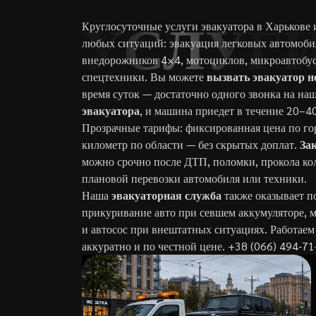
Круглосуточные услуги эвакуатора в Харькове 
УСЛУГ
любых ситуаций: эвакуация легковых автомоби
внедорожников 4×4, мотоциклов, микроавтобус
спецтехники. Вы можете
вызвать эвакуатор н
время суток — достаточно одного звонка на на
эвакуатора
, и машина приедет в течение 20–4
Прозрачные тарифы: фиксированная цена по гор
километр по области — без скрытых доплат.
Зак
можно срочно после ДТП, поломки, прокола коле
плановой перевозки автомобиля или техники.
Наша
эвакуаторная служба
также оказывает п
прикуривание авто при севшем аккумуляторе, 
и автосос при внештатных ситуациях. Работаем
аккуратно и по честной цене.
+38 (066) 494-71