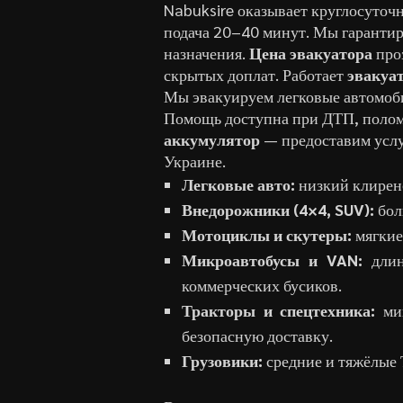
Nabuksire оказывает круглосуто
подача 20–40 минут. Мы гарантир
назначения.
Цена эвакуатора
про
скрытых доплат. Работает
эвакуат
Мы эвакуируем легковые автомоби
Помощь доступна при ДТП, поломк
аккумулятор
— предоставим услу
Украине.
Легковые авто:
низкий клирен
Внедорожники (4×4, SUV):
бол
Мотоциклы и скутеры:
мягкие
Микроавтобусы и VAN:
длинн
коммерческих бусиков.
Тракторы и спецтехника:
мин
безопасную доставку.
Грузовики:
средние и тяжёлые