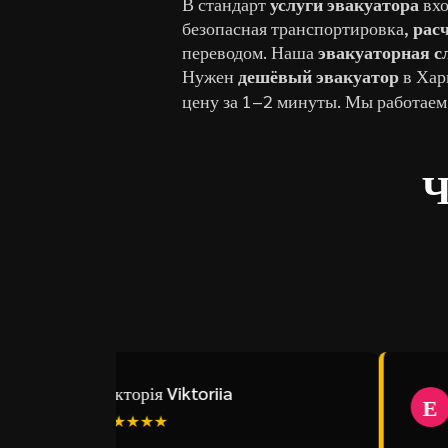
В стандарт
услуги эвакуатора
вхо
безопасная транспортировка,
рас
переводом. Наша
эвакуаторная с
Нужен
дешёвый эвакуатор
в Хар
цену за 1–2 минуты. Мы работаем
Ч
Вікторія Viktoriia
Е
В
Е
★★★★★