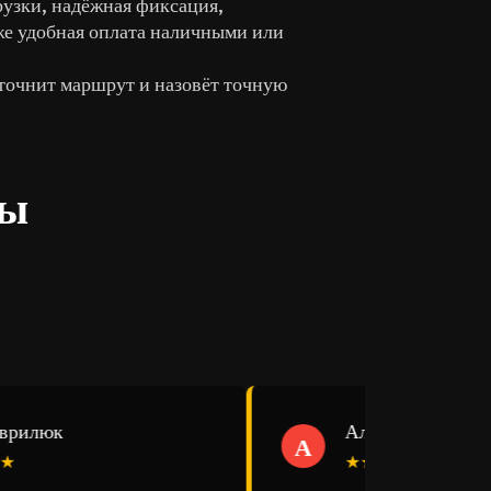
рузки, надёжная фиксация,
кже удобная оплата наличными или
точнит маршрут и назовёт точную
ты
илюк
Александр Эсауленк
А
★★★★★