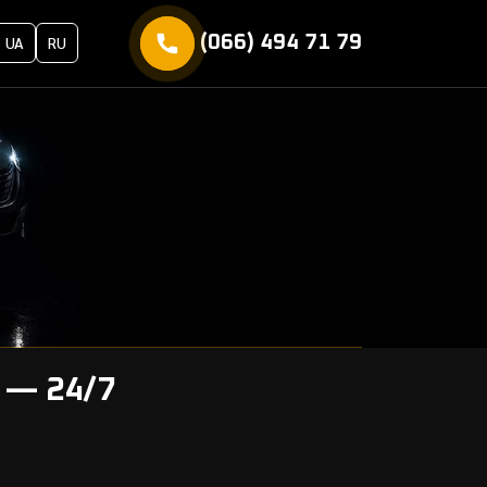
(066) 494 71 79
UA
RU
и — 24/7