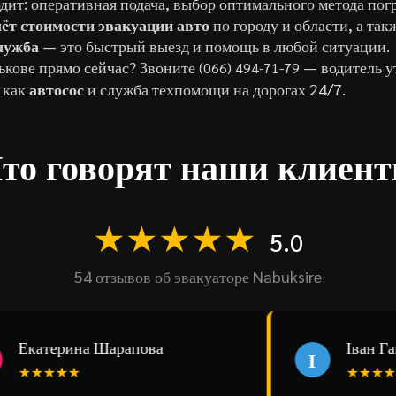
дит: оперативная подача, выбор оптимального метода пог
чёт стоимости эвакуации авто
по городу и области, а та
лужба
— это быстрый выезд и помощь в любой ситуации.
ькове прямо сейчас? Звоните
— водитель у
(066) 494-71-79
 как
автосос
и служба техпомощи на дорогах 24/7.
то говорят наши клиен
★★★★★
5.0
54 отзывов об эвакуаторе Nabuksire
катерина Шарапова
Іван Гавр
І
★★★★★
★★★★★