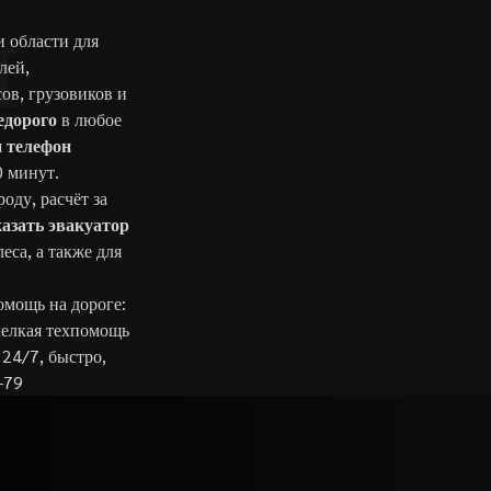
и области для
И
лей,
ов, грузовиков и
едорого
в любое
ш
телефон
0 минут.
оду, расчёт за
азать эвакуатор
са, а также для
омощь на дороге:
мелкая техпомощь
 24/7, быстро,
-79