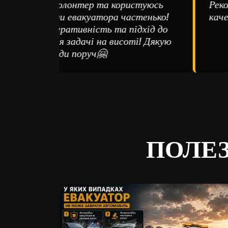
Я сама волонтер та користуюсь
Рекомен
послугами евакуатора частенько!
качеств
Ціни, оперативність та підхід до
виконання задачі на висоті! Дякую
що завжди поруч🤗
ПОЛЕЗ