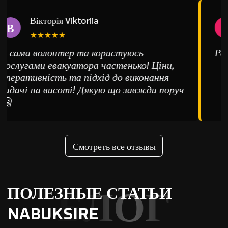
Вікторія Viktoriia
В
Е
★★★★★
Я сама волонтер та користуюсь
Рек
послугами евакуатора частенько! Ціни,
оперативність та підхід до виконання
задачі на висоті! Дякую що завжди поруч
🤗
Смотреть все отзывы
ПОЛЕЗНЫЕ СТАТЬИ
БЛОГ
NABUKSIRE