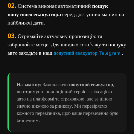
02.
Система виконає автоматичний
пошук
попутного евакуатора
серед доступних машин на
найближчі дати.
03.
Отримайте актуальну пропозицію та
забронюйте місце. Для швидкого зв’язку та пошуку
авто заходьте в наш
.
попутний евакуатор Telegram
На замітку:
Замовляючи
попутний евакуатор
,
ви отримуєте повноцінний сервіс із фіксацією
авто на платформі та страховкою, але за ціною
значно нижчою за ринкову. Ми перевіряємо
кожного перевізника, щоб ваше перевезення було
безпечним.