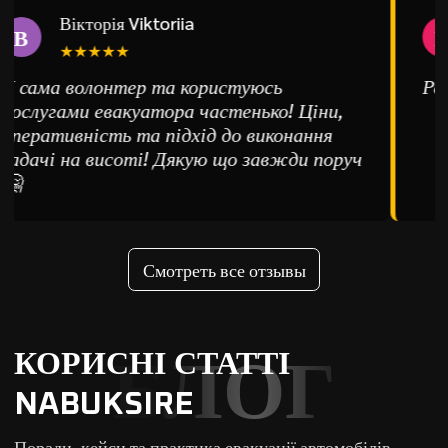
Вікторія Viktoriia
В
Е
★★★★★
Я сама волонтер та користуюсь
Рек
послугами евакуатора частенько! Ціни,
оперативність та підхід до виконання
задачі на висоті! Дякую що завжди поруч
🤗
Смотреть все отзывы
КОРИСНІ СТАТТІ
БЛОГ
NABUKSIRE
Поради, кейси та практика евакуації автомобілів.