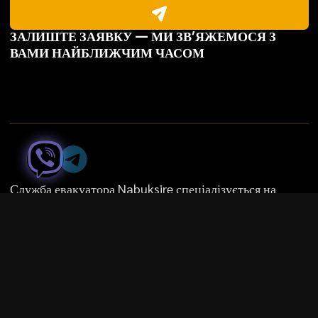
ЗАЛИШТЕ ЗАЯВКУ — МИ ЗВ’ЯЖЕМОСЯ З
ВАМИ НАЙБЛИЖЧИМ ЧАСОМ
Служба евакуатора Nabuksire спеціалізується на
допомозі водіям та перевезенні транспорту в складних
і нестандартних умовах.
(
0
6
6
)
4
9
4
7
1
7
9
UA
|
RU
ШВИДКІ ПОСИЛАННЯ
ШВИДКІ ПОСИЛАННЯ