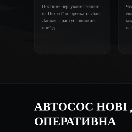
Постійне чергування машин
Чес
на Петра Григоренка та Льва
ев
Ландау гарантує швидкий
ко
приїзд
на
АВТОСОС НОВІ
ОПЕРАТИВНА