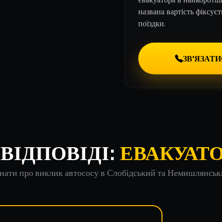
названа вартість фіксуєт
поїздки.
ЗВ'ЯЗАТ
ВІДПОВІДІ:
ЕВАКУАТО
знати про виклик автососу в Слобідський та Немишлянсь