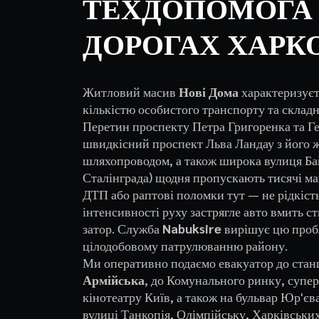
ТЕХДОПОМОГА
ДОРОГАХ ХАРК
Житловий масив
Нові Дома
характеризуєт
кількістю особистого транспорту та склад
Перетин проспекту Петра Григоренка та Ге
швидкісний проспект Льва Ландау з його
шляхопроводом, а також широка вулиця Ба
Сталінграда) щодня пропускають тисячі ма
ДТП або раптові поломки тут — не рідкість
інтенсивності руху застрягле авто вмить 
затор. Служба
Nabuksire
вирішує цю проб
цілодобовому патрулюванню району.
Ми оперативно подаємо евакуатор до стан
Армійська
, до Комунального ринку, супе
кінотеатру Київ, а також на бульвар Юр'є
вулиці Танкопія, Олімпійську, Харківських