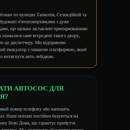
бливо по вулицях Танкопія, Селекційній та
будовані п'ятиповерхівками з дуже
здами, що щільно заставлені припаркованими
зламалася саме всередині такого двору,
ро це диспетчеру. Ми відправимо
ий евакуатор з ламаною платформою, який
но витягнути авто лебідкою.
АТИ АВТОСОС ДЛЯ
Я?
ямий номер телефону або напишіть
ат. Наші екіпажі постійно базуються на
йону Нові Дома, що гарантує прибуття
і терміни. Мы працюємо абсолютно чесно: