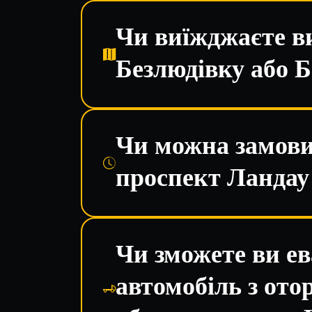
Чи виїжджаєте ви
Безлюдівку або Б
Чи можна замови
проспект Ландау
Чи зможете ви е
автомобіль з от