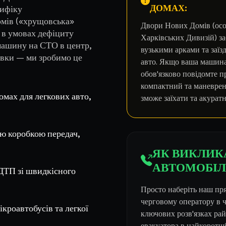
ДОМАХ:
цифіку
омів («хрущовська»
Двори Нових Домів (осо
З в умовах дефіциту
Харківських Дивизій) за
машину на СТО в центр,
вузькими арками та заї
дівки — ми зробимо це
авто. Якщо ваша машина 
обов'язково повідомте п
компактний та маневрен
мах для легкових авто,
зможе заїхати та акурат
ю коробкою передач,
ЯК ВИКЛИК
АВТОМОБІЛ
 ДТП зі швидкісного
Просто наберіть наш пр
черговому оператору в ч
кроавтобусів та легкої
ключових розв'язках ра
евакуатора в найкоротш