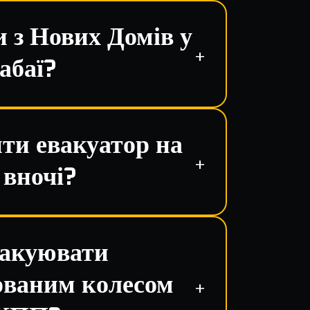
 з Нових Домів у
абаї?
ти евакуатор на
 вночі?
вакуювати
орваним колесом