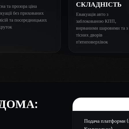
СКЛАДНІСТЬ
на та прозора ціна
акуації без прихованих
Евакуація авто з
місій та посередницьких
заблокованою КПП,
круток
вирваними шаровими та з
тісних дворів
п'ятиповерхівок
 ДОМА:
ЦІНИ НА 
Подача платформи (
Комунальна)