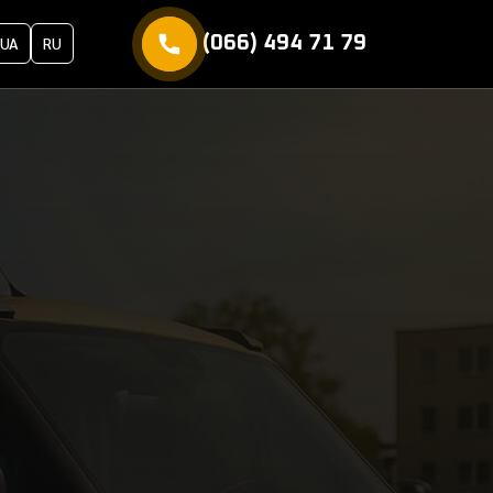
(066) 494 71 79
UA
RU