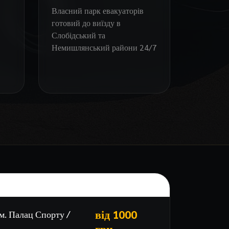
Власний парк евакуаторів
готовий до виїзду в
Слобідський та
Немишлянський райони 24/7
ЕВАКУАТОР — НОВІ ДОМА
від 1000
м. Палац Спорту /
грн