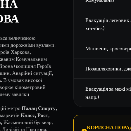
 НА
ОВА
Евакуація легкових 
хетчбек)
ься величезною
ними дорожніми вузлами.
Мінівени, кросовер
роїв Харкова,
 жвавим Комунальним
йрона (колишня Героїв
Позашляховики, джи
шин. Аварійні ситуації,
. В умовах високої
створює кілометровий
Евакуація за межі м
лему завдяки
напр.)
цій метро
Палац Спорту,
рмаркетів
Класс, Рост
,
ва, Жасминовий бульвар,
КОРИСНА ПОРАД
 Дивізій та Ньютона.