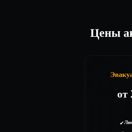
Цены а
Эвакуа
от
✔
Лю