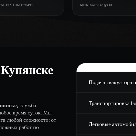
рытых платежей
микроавтобусы
Прайс-ли
 Купянске
Подача эвакуатора 
Транспортировка (за
упянске
, служба
любое время суток. Мы
тв любой сложности: от
Легковые автомоби
сложных работ по