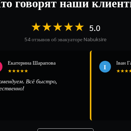
то говорят наши клиен
★★★★★
5.0
54 отзывов об эвакуаторе Nabuksire
катерина Шарапова
Іван Гавр
І
★★★★★
★★★★★
дуем. Всё быстро,
енно!