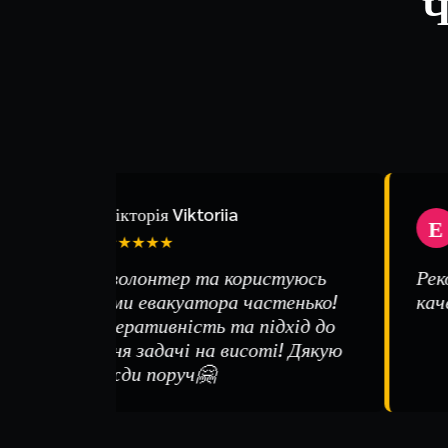
Ч
Вікторія Viktoriia
Е
В
Е
★★★★★
Я сама волонтер та користуюсь
Рекомен
послугами евакуатора частенько!
качеств
Ціни, оперативність та підхід до
виконання задачі на висоті! Дякую
що завжди поруч🤗