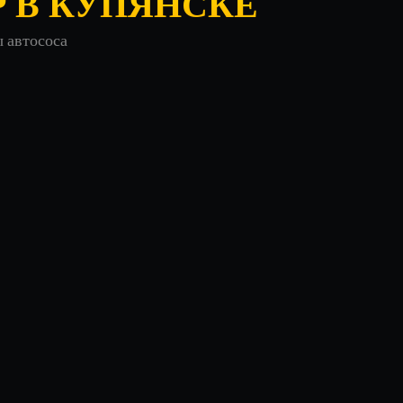
Р В КУПЯНСКЕ
ы автососа