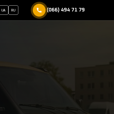
(066) 494 71 79
UA
RU