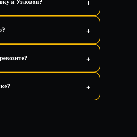
вку и Узловой?
о?
ревозите?
ске?