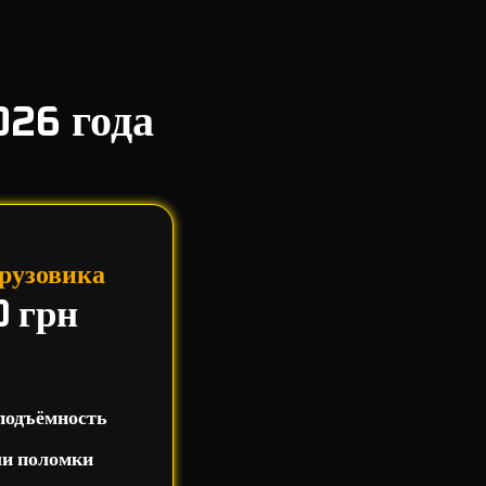
026 года
рузовика
0 грн
подъёмность
ли поломки