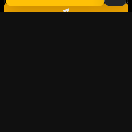
ОСТАВЬТЕ ЗАЯВКУ — МЫ СВЯЖЕМСЯ С
ВАМИ В БЛИЖАЙШЕЕ ВРЕМЯ
Служба эвакуатора Nabuksire специализируется на
помощи водителям и перевозке транспорта в сложных
и нестандартных условиях.
(
0
6
6
)
4
9
4
7
1
7
9
UA
|
RU