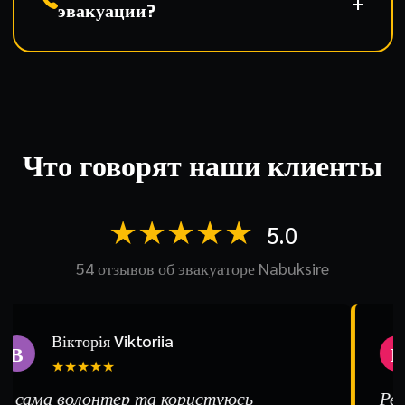
эвакуации?
Что говорят наши клиенты
★★★★★
5.0
54 отзывов об эвакуаторе Nabuksire
Вікторія Viktoriia
В
Е
★★★★★
 сама волонтер та користуюсь
Реко