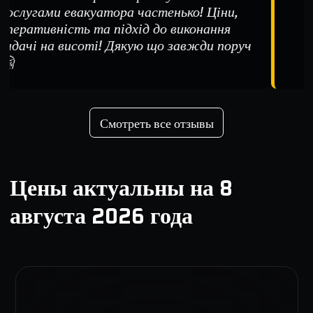
ослугами евакуатора частенько! Ціни,
перативність та підхід до виконання
адачі на висоті! Дякую що завжди поруч

Смотреть все отзывы
Цены актуальны на
8
августа 2026 года