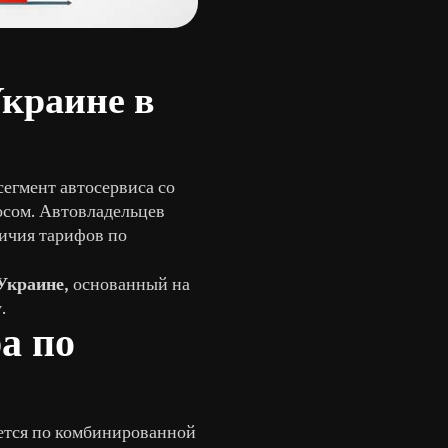
Украине в
егмент автосервиса со
сом. Автовладельцев
личия тарифов по
 Украине
, основанный на
.
а по
уется по комбинированной