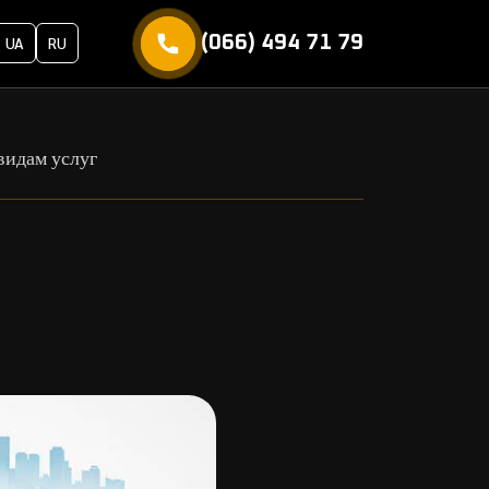
(066) 494 71 79
UA
RU
видам услуг