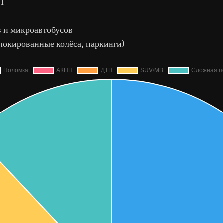
П
в и микроавтобусов
локированные колёса, паркинги)