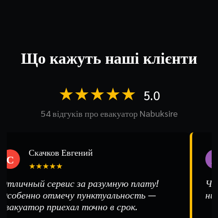
Що кажуть наші клієнти
★★★★★
5.0
54 відгуків про евакуатор Nabuksire
Скачков Евгений
С
А
★★★★★
тличный сервис за разумную плату!
Чело
собенно отмечу пунктуальность —
ним 
вакуатор приехал точно в срок.