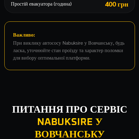
400 грн
Простій евакуатора (година)
Важливо:
При виклику автососу Nabuksire у Вовчанську, будь
ласка, уточнюйте стан проїзду та характер поломки
для вибору оптимальної платформи.
ПИТАННЯ ПРО СЕРВІС
NABUKSIRE У
ВОВЧАНСЬКУ