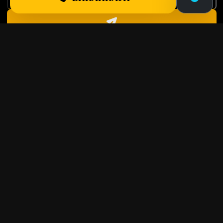
ЗАЛИШТЕ ЗАЯВКУ — МИ ЗВ’ЯЖЕМОСЯ З
ВАМИ НАЙБЛИЖЧИМ ЧАСОМ
Служба евакуатора Nabuksire спеціалізується на
допомозі водіям та перевезенні транспорту в складних
і нестандартних умовах.
(
0
6
6
)
4
9
4
7
1
7
9
UA
|
RU