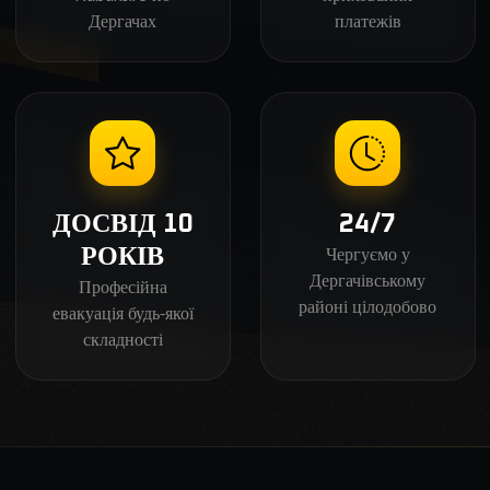
Дергачах
платежів
ДОСВІД 10
24/7
Чергуємо у
РОКІВ
Дергачівському
Професійна
районі цілодобово
евакуація будь-якої
складності