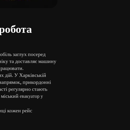
 робота
обіль заглух посеред
ніку та доставляє машину
 працювати.
х дій. У Харківській
 напрямок, прикордонні
сті регулярно стають
й міський
евакуатор у
иці кожен рейс