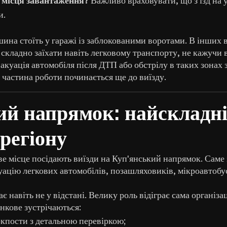
и.
шина стоїть у гаражі із заблокованими воротами. В інших
и складно заїхати навіть легковому транспорту, не кажучи
акуація автомобіля після ДТП або обстрілу в таких зонах
частина роботи починається ще до виїзду.
ий напрямок: найскладн
регіону
ве місце посідають виїзди на Куп'янський напрямок. Саме 
уацію легкових автомобілів, позашляховиків, мікроавтобу
є навіть не у відстані. Велику роль відіграє сама організ
нкове зустрічаються:
окпости з детальною перевіркою;