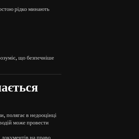
остою рідко минають
розуміє, що безпечніше
нається
и, полягає в недооцінці
водій може провести
 документів на право