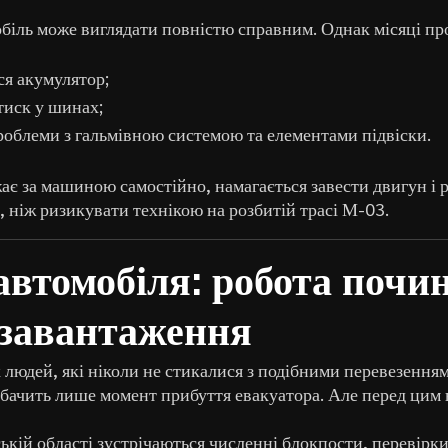
біль може виглядати повністю справним. Однак місяці пр
я акумулятор;
тиск у шинах;
облеми з гальмівною системою та елементами підвіски.
є за машиною самостійно, намагається завести двигун і 
 ніж ризикувати технікою на розбитій трасі М-03.
автомобіля: робота почи
 завантаження
людей, які ніколи не стикалися з подібними перевезенням
 бачить лише момент прибуття евакуатора. Але перед цим 
кій області зустрічаються численні блокпости, перевірки