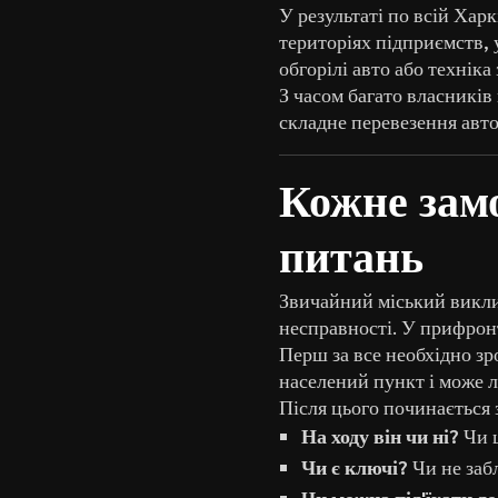
У результаті по всій Харк
територіях підприємств, у
обгорілі авто або технік
З часом багато власників
складне перевезення авто
Кожне замо
питань
Звичайний міський виклик
несправності. У прифрон
Перш за все необхідно зр
населений пункт і може 
Після цього починається 
На ходу він чи ні?
Чи ц
Чи є ключі?
Чи не заб
Чи можна під'їхати д