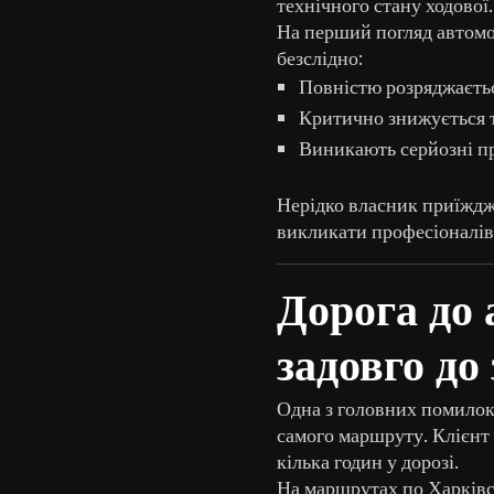
технічного стану ходової.
На перший погляд автомо
безслідно:
Повністю розряджаєтьс
Критично знижується 
Виникають серйозні пр
Нерідко власник приїжджа
викликати професіоналів,
Дорога до 
задовго до
Одна з головних помилок 
самого маршруту. Клієнт
кілька годин у дорозі.
На маршрутах по Харківсь