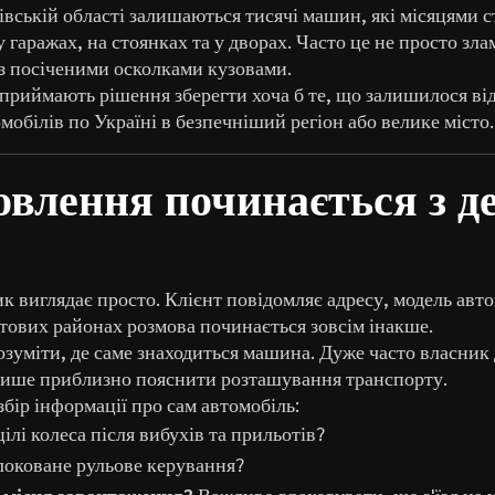
івській області залишаються тисячі машин, які місяцями ст
 гаражах, на стоянках та у дворах. Часто це не просто зла
а з посіченими осколками кузовами.
 приймають рішення зберегти хоча б те, що залишилося від
мобілів по Україні в безпечніший регіон або велике місто.
влення починається з д
 виглядає просто. Клієнт повідомляє адресу, модель авто
тових районах розмова починається зовсім інакше.
озуміти, де саме знаходиться машина. Дуже часто власни
лише приблизно пояснити розташування транспорту.
збір інформації про сам автомобіль:
ілі колеса після вибухів та прильотів?
локоване рульове керування?
о місця завантаження?
Важливо враховувати, що з'їзд на 