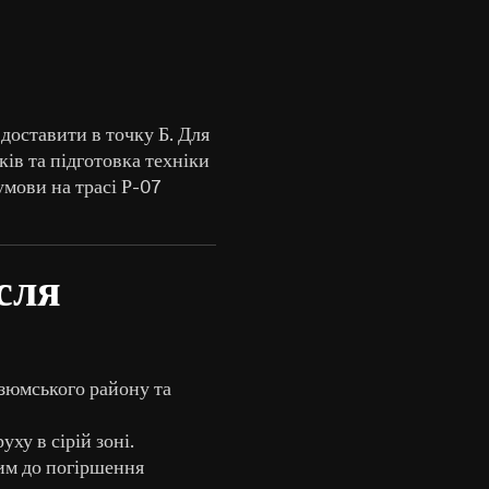
 доставити в точку Б. Для
ів та підготовка техніки
умови на трасі Р-07
сля
зюмського району та
ху в сірій зоні.
вим до погіршення