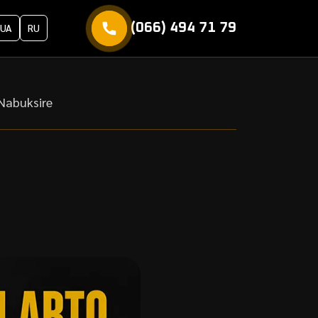
(066) 494 71 79
UA
RU
 Nabuksire