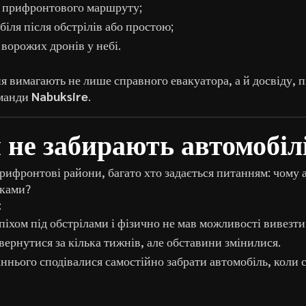
и прифронтового маршруту;
іля після обстрілів або простою;
 ворожих дронів у небі.
я вимагають не лише справного евакуатора, а й досвіду, п
оманди
Nabuksire
.
не забирають автомобілі
рифронтові райони, багато хто задається питанням: чому 
оками?
:
іхом під обстрілами і фізично не мав можливості вивезти
ернутися за кілька тижнів, але обставини змінилися.
ннього сподівалися самостійно забрати автомобіль, коли 