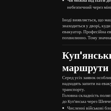
небезпечний через мін
Іноді виявляється, що ма
знаходиться у дворі, куд
евакуатор. Професійна ев
похвилинно. Тому значна 
Куп'янськ
маршрути 
Серед усіх заявок особли
надходять запити на евак
транспорту.
Головна складність поляга
до
через Шевче
Куп'янська
Численні військові бл