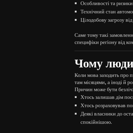
Особливості та ризик
Технічний стан автомоб
Цілодобову загрозу від
Саме тому такі замовленн
специфіки регіону від к
Чому люди 
Коли мова заходить про п
там місяцями, а іноді й р
Причин може бути безліч
Хтось залишав дім посп
Хтось розраховував пов
Деякі власники до оста
спокійнішою.