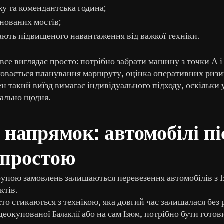
у та комендантська година;
йнованих мостів;
нають підвищеного навантаження від важкої техніки.
все виглядає просто: потрібно забрати машину з точки А і
ховається планування маршруту, оцінка оперативних ризик
ен такий виїзд вимагає індивідуального підходу, оскільки 
ально щодня.
напрямок: автомобілі пі
 простою
пою замовлень залишаються перевезення автомобілів з І
ктів.
то стикаються з технікою, яка довгий час залишалася без ру
деокупованої
або на сам
, потрібно бути гото
Балаклії
Ізюм