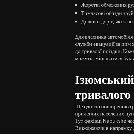
Жорсткі обмеження рух
Тимчасові об'їзди зру
Ділянки доріг, які заз
Для власника автомобіля 
служби евакуації за цим 
до тривалої поїздки. Кож
можуть змінюватися букв
Ізюмський 
тривалого
Ще однією поширеною гру
прилеглих населених пун
Тут фахівці Nabuksire час
Виїжджаючи в напрямку 