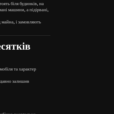
оять біля будинків, на
мані машини, а підірвані,
 майна, і замовляють
есятків
мобіля та характер
к давно залишив
узбіччя смертельно