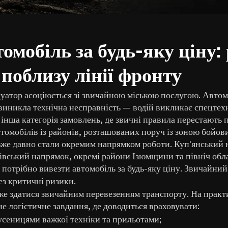
омобіль за будь-яку ціну:
поблизу лінії фронту
уатор асоціюється зі звичайною міською послугою. Автом
виникла технічна несправність — водій викликає спецтех
м інша категорія замовлень, де звичні правила перестають
томобілів із районів, розташованих поруч із зоною бойови
 вже давно стали окремим напрямком роботи. Куп'янський
івський напрямок, окремі райони Ізюмщини та північ обла
 потрібно вивезти автомобіль за будь-яку ціну. Звичайни
ез критичні ризики.
же здатися звичайним перевезенням транспорту. На практ
е логістичне завдання, де доводиться враховувати:
гусеницями важкої техніки та прильотами;