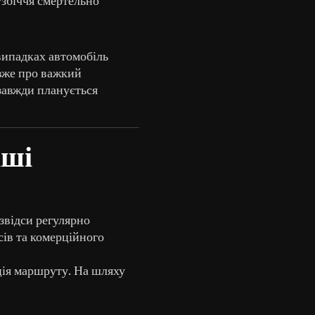
 випадках автомобіль
 вже про важкий
 завжди планується
іші
звідси регулярно
сів та комерційного
ація маршруту. На шляху